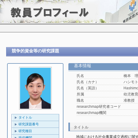
競争的資金等の研究課題
基本情報
氏名
橋本 
氏名（カナ）
ハシモ
氏名（英語）
Hashimo
所属
幼児教
職名
准教授
researchmap研究者コード
researchmap機関
タイトル
研究課題番号
タイトル
研究種目
地域における社会事業成立過程に関
提供機関