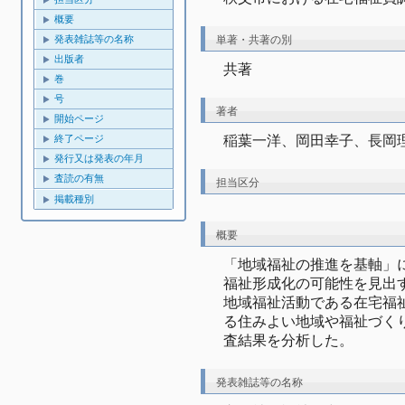
概要
単著・共著の別
発表雑誌等の名称
出版者
共著
巻
号
著者
開始ページ
稲葉一洋、岡田幸子、長岡
終了ページ
発行又は発表の年月
査読の有無
担当区分
掲載種別
概要
「地域福祉の推進を基軸」
福祉形成化の可能性を見出
地域福祉活動である在宅福
る住みよい地域や福祉づく
査結果を分析した。
発表雑誌等の名称