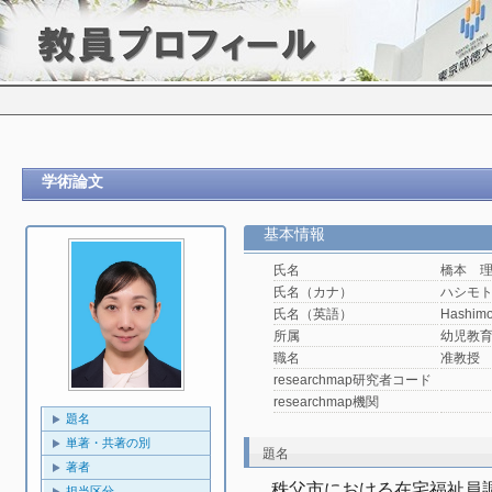
学術論文
基本情報
氏名
橋本 
氏名（カナ）
ハシモ
氏名（英語）
Hashimo
所属
幼児教
職名
准教授
researchmap研究者コード
researchmap機関
題名
単著・共著の別
題名
著者
秩父市における在宅福祉員
担当区分