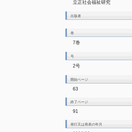
立正社会福祉研究
出版者
巻
7巻
号
2号
開始ページ
63
終了ページ
91
発行又は発表の年月