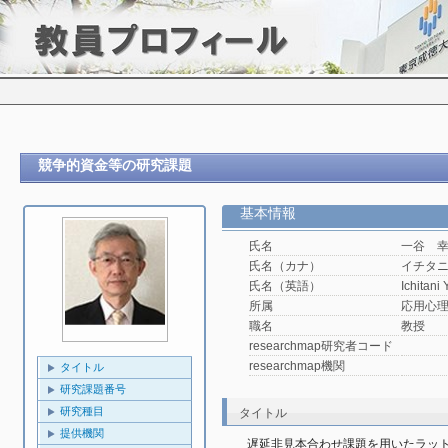
競争的資金等の研究課題
基本情報
氏名
一谷 
氏名（カナ）
イチタ
氏名（英語）
Ichitani 
所属
応用心理
職名
教授
researchmap研究者コード
researchmap機関
タイトル
研究課題番号
研究種目
タイトル
提供機関
遅延非見本合わせ課題を用いたラッ