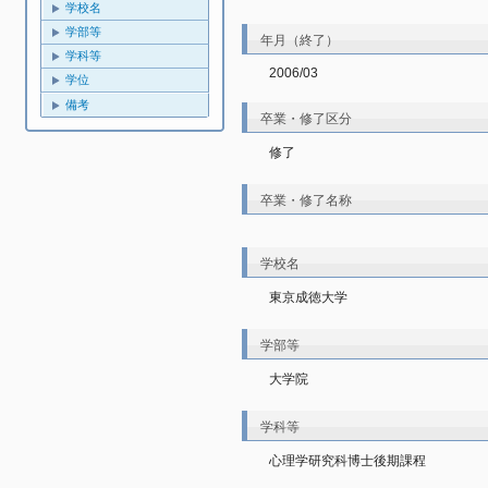
学校名
学部等
年月（終了）
学科等
2006/03
学位
備考
卒業・修了区分
修了
卒業・修了名称
学校名
東京成徳大学
学部等
大学院
学科等
心理学研究科博士後期課程