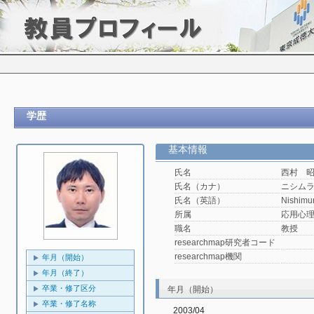
学歴
基本情報
氏名
西村 
氏名（カナ）
ニシム
氏名（英語）
Nishimur
所属
応用心理
職名
教授
researchmap研究者コード
researchmap機関
年月（開始）
年月（終了）
卒業・修了区分
年月（開始）
卒業・修了名称
2003/04